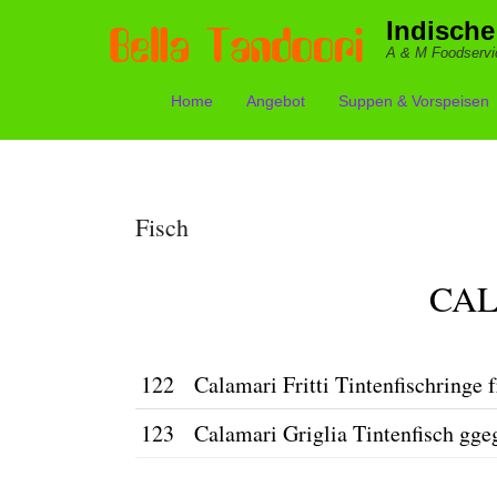
Indische
A & M Foodservi
Home
Angebot
Suppen & Vorspeisen
Primärmenü
Zum Inhalt springen
Fisch
CA
122
Calamari Fritti Tintenfischringe f
123
Calamari Griglia Tintenfisch ggeg